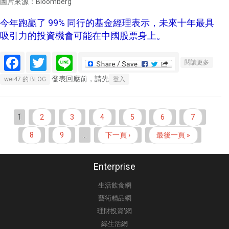
圖片來源：Bloomberg
今年跑贏了 99% 同行的基金經理表示，未來十年最具
吸引力的投資機會可能在中國股票身上。
Facebook
Twitter
Line
關於頂
閱讀更多
尖基金
發表回應前，請先
wei47 的 BLOG
登入
經理
人：陸
股的上
頁面
1
2
3
4
5
6
7
漲才剛
剛開始
8
9
…
下一頁 ›
最後一頁 »
Enterprise
生活飲食網
藝術精品網
理財投資'網
綠生活網