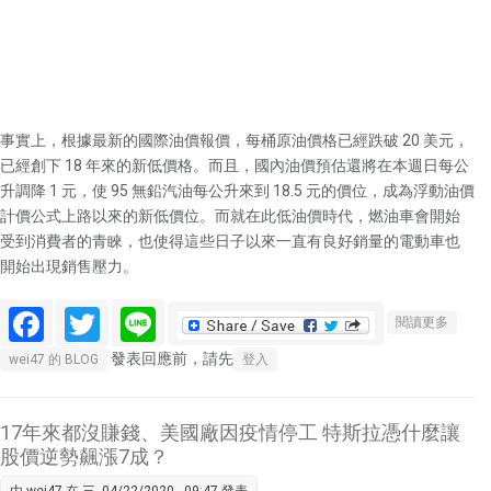
事實上，根據最新的國際油價報價，每桶原油價格已經跌破 20 美元，
已經創下 18 年來的新低價格。而且，國內油價預估還將在本週日每公
升調降 1 元，使 95 無鉛汽油每公升來到 18.5 元的價位，成為浮動油價
計價公式上路以來的新低價位。而就在此低油價時代，燃油車會開始
受到消費者的青睞，也使得這些日子以來一直有良好銷量的電動車也
開始出現銷售壓力。
Facebook
Twitter
Line
關於高
閱讀更多
盛給予
發表回應前，請先
wei47 的 BLOG
登入
特斯拉
「買
入」評
17年來都沒賺錢、美國廠因疫情停工 特斯拉憑什麼讓
等，目
股價逆勢飆漲7成？
標價為