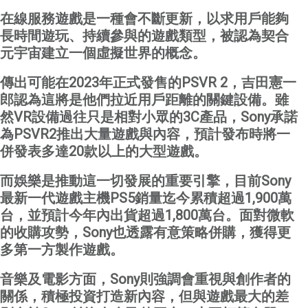
在線服務遊戲是一種會不斷更新，以求用戶能夠
長時間遊玩、持續參與的遊戲類型，被認為契合
元宇宙建立一個虛擬世界的概念。
傳出可能在
2023
年正式發售的
PSVR 2
，吉田憲一
郎認為這將是他們拉近用戶距離的關鍵設備。雖
然
VR
設備過往只是相對小眾的
3C
產品，
Sony
承諾
為
PSVR2
推出大量遊戲與內容，預計發布時將一
併發表多達
20
款以上的大型遊戲。
而娛樂是推動這一切發展的重要引擎，目前
Sony
最新一代遊戲主機
PS5
銷量迄今累積超過
1,900
萬
台，並預計今年內出貨超過
1,800
萬台。面對微軟
的收購攻勢，
Sony
也透露有意策略併購，獲得更
多第一方製作遊戲。
音樂及電影方面，
Sony
則強調會重視與創作者的
關係，積極投資打造新內容，但與遊戲最大的差