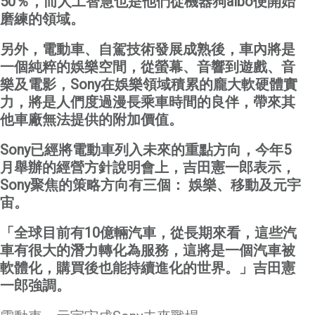
50
％，而人工智慧也是他們從機器狗
aibo
便開始
磨練的領域。
另外，電動車、自駕技術發展成熟後，車內將是
一個純粹的娛樂空間，從螢幕、音響到遊戲、音
樂及電影，
Sony
在娛樂領域積累的龐大軟硬體實
力，將是人們度過漫長乘車時間的良伴，帶來其
他車廠無法提供的附加價值。
Sony
已經將電動車列入未來的重點方向，今年
5
月舉辦的經營方針說明會上，吉田憲一郎表示，
Sony
聚焦的策略方向有三個：
娛樂、移動及元宇
宙。
「全球目前有
10
億輛汽車，從長期來看，這些汽
車有很大的潛力轉化為服務，這將是一個汽車被
軟體化，購買後也能持續進化的世界。」吉田憲
一郎強調。