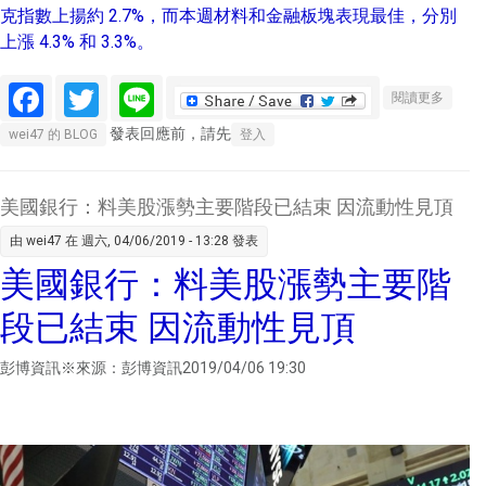
克指數上揚約 2.7%，而本週材料和金融板塊表現最佳，分別
上漲 4.3% 和 3.3%。
Facebook
Twitter
Line
關於美
閱讀更多
股盤後
發表回應前，請先
wei47 的 BLOG
登入
— 非農
就業報
告優預
美國銀行：料美股漲勢主要階段已結束 因流動性見頂
期 美股
由
wei47
在 週六, 04/06/2019 - 13:28 發表
四大指
美國銀行：料美股漲勢主要階
數同步
上揚
段已結束 因流動性見頂
彭博資訊※來源：彭博資訊2019/04/06 19:30