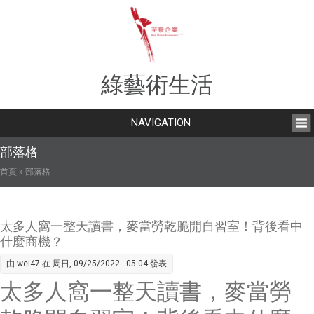
綠藝術生活
NAVIGATION
部落格
您在這裡
首頁
» 部落格
太多人窩一整天讀書，麥當勞乾脆開自習室！背後看中
什麼商機？
由
wei47
在 周日, 09/25/2022 - 05:04 發表
太多人窩一整天讀書，麥當勞