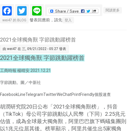
Facebook
Twitter
Line
關於太
閱讀更多
多人窩
發表回應前，請先
wei47 的 BLOG
登入
一整天
讀書，
麥當勞
2021全球獨角獸 字節跳動躍榜首
乾脆開
由
wei47
在 三, 09/21/2022 - 05:27 發表
自習
2021全球獨角獸 字節跳動躍榜首
室！背
後看中
工商時報 楊晴安 2021.12.21
什麼商
機？
字節跳動。圖／中新社
FacebookLineTelegramTwitterWeChatPrintFriendly個股速查
胡潤研究院20日公布「2021全球獨角獸榜」，抖音
（TikTok）母公司字節跳動以人民幣（下同）2.25兆元
估值，成為全球最大獨角獸，阿里巴巴旗下螞蟻集團則
以1兆元位居其後。榜單顯示，阿里共催生出5家獨角