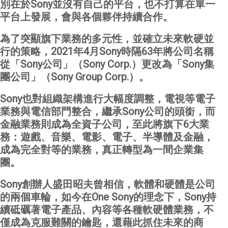
別在於
Sony
並沒有自己的平台，也不打算在單一
平台上發展，會與各個夥伴持續合作。
為了突顯旗下業務的多元性，並確立未來軟硬並
行的策略，
2021
年
4
月
Sony
時隔
63
年將公司名稱
從「
Sony
公司」（
Sony Corp.
）更改為「
Sony
集
團公司」（
Sony Group Corp.
）。
Sony
也對組織架構進行大幅度調整，電視等電子
業務與電信部門整合，繼承
Sony
公司的頭銜，而
金融業務則成為全資子公司，至此將旗下
6
大業
務：遊戲、音樂、電影、電子、半導體及金融，
成為完全對等的業務，真正轉型為一間企業集
團。
S
ony
創辦人盛田昭夫曾相信，軟體和硬體是公司
的兩個車輪，如今在
One Sony
的理念下，
Sony
持
續砥礪著電子產品、內容等各種軟硬體業務，不
僅成為克服難關的鑰匙，還藉此抓住未來的商