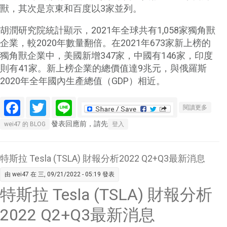
獸，其次是京東和百度以3家並列。
胡潤研究院統計顯示，2021年全球共有1,058家獨角獸
企業，較2020年數量翻倍。在2021年673家新上榜的
獨角獸企業中，美國新增347家，中國有146家，印度
則有41家。新上榜企業的總價值達9兆元，與俄羅斯
2020年全年國內生產總值（GDP）相近。
Facebook
Twitter
Line
關於
閱讀更多
2021
發表回應前，請先
wei47 的 BLOG
登入
全球獨
角獸 字
節跳動
特斯拉 Tesla (TSLA) 財報分析2022 Q2+Q3最新消息
躍榜首
由
wei47
在 三, 09/21/2022 - 05:19 發表
特斯拉 Tesla (TSLA) 財報分析
2022 Q2+Q3最新消息