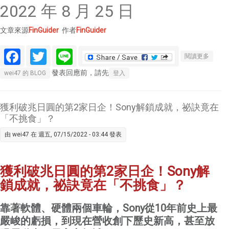
2022 年 8 月 25 日
文章來源
FinGuider
作者
FinGuider
Facebook
Twitter
Line
關於特
閱讀更多
斯拉
發表回應前，請先
wei47 的 BLOG
登入
Tesla
(TSLA)
財報分
獲利破兆日圓的第2家日企！Sony解鎖成就，祕訣竟在
析
「不挑食」？
2022
由
wei47
在 週五, 07/15/2022 - 03:44 發表
Q2+Q3
最新消
息
獲利破兆日圓的第2
家日企！
Sony解
鎖成就，祕訣竟在「不挑食」？
靠著軟體、硬體兩個車輪，
Sony
從
10
年前史上最
嚴峻的虧損，到現在營收創下歷史新高，甚至放