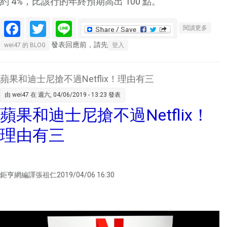
約 4%，比該行的年終預期高出 100 點。
Facebook
Twitter
Line
關於美
閱讀更多
國銀
發表回應前，請先
wei47 的 BLOG
登入
行：料
美股漲
勢主要
蘋果和迪士尼搶不過Netflix！理由有三
階段已
由
wei47
在 週六, 04/06/2019 - 13:23 發表
結束 因
蘋果和迪士尼搶不過Netflix！
流動性
見頂
理由有三
鉅亨網編譯張祖仁2019/04/06 16:30