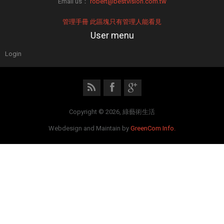
Email us：
robert@bestvision.com.tw
管理手冊 此區塊只有管理人能看見
User menu
Login
Copyright © 2026, 綠藝術生活
Webdesign and Maintain by
GreenCom Info.