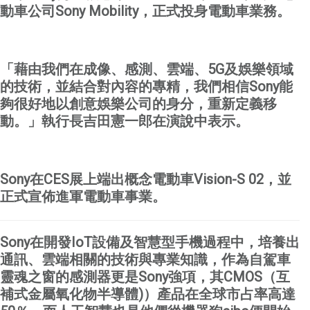
動車公司
Sony Mobility
，正式投身電動車業務。
「藉由我們在
成像
、
感測
、
雲端
、
5G
及
娛樂領域
的技術
，並結合對內容的專精，我們相信
Sony
能
夠很好地以創意娛樂公司的身分，重新定義移
動。」執行長吉田憲一郎在演說中表示。
Sony
在
CES
展上端出概念電動車
Vision-S 02
，並
正式宣佈進軍電動車事業。
Sony
在開發
IoT
設備及智慧型手機過程中，培養出
通訊、雲端相關的技術與專業知識，
作為自駕車
靈魂之窗的感測器更是
Sony
強項，其
CMOS
（互
補式金屬氧化物半導體
)
）產品在全球市占率高達