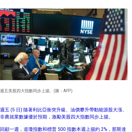
週五美股四大指數同步上揚。(圖：AFP)
週五 (5 日) 隨著利比亞衝突升級、油價攀升帶動能源股大漲、
非農就業數據優於預期，激勵美股四大指數同步上揚。
回顧一週，道瓊指數和標普 500 指數本週上揚約 2%，那斯達