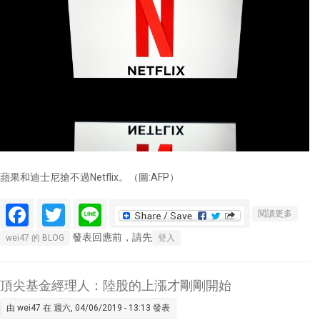
蘋果和迪士尼搶不過Netflix。（圖:AFP）
Facebook
Twitter
Line
關於蘋
閱讀更多
果和迪
發表回應前，請先
wei47 的 BLOG
登入
士尼搶
不過
Netfli
頂尖基金經理人：陸股的上漲才剛剛開始
理由有
由
wei47
在 週六, 04/06/2019 - 13:13 發表
三