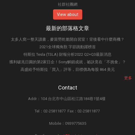
社群社團網
View about
最新的部落格文章
太多人窩一整天讀書，麥當勞乾脆開自習室！背後看中什麼商機？
2021全球獨角獸 字節跳動躍榜首
特斯拉 Tesla (TSLA) 財報分析2022 Q2+Q3最新消息
獲利破兆日圓的第2家日企！Sony解鎖成就，祕訣竟在「不挑食」？
高盛給予特斯拉「買入」評等，目標價為每股 864 美元
更多
Contact
Addr：104 台北市中山區松江路184巷1號4樓
Tel：02-25811877 Fax：02-25811877
Mobile：0939775635