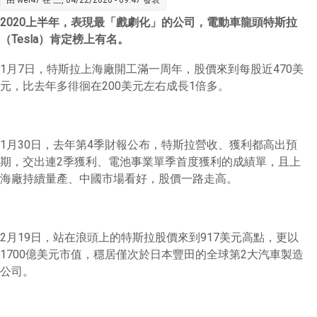
由
wei47
在 三, 04/22/2020 - 09:47 發表
每股
2020上半年，表現最「戲劇化」的公司，電動車龍頭特斯拉
864 美
元
（Tesla）肯定榜上有名。
1月7日，特斯拉上海廠開工滿一周年，股價來到每股近470美
元，比去年多徘徊在200美元左右成長1倍多。
1月30日，去年第4季財報公布，特斯拉營收、獲利都高出預
期，交出連2季獲利、電池事業單季首度獲利的成績單，且上
海廠持續量產、中國市場看好，股價一路走高。
2月19日，站在浪頭上的特斯拉股價來到917美元高點，更以
1700億美元市值，穩居僅次於日本豐田的全球第2大汽車製造
公司。