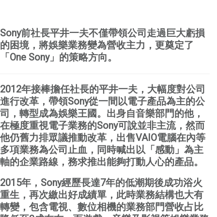
Sony
前社長平井一夫不僅帶領公司走過巨大虧損
的困境，將娛樂業務變為營收主力，更奠定了
「
One Sony
」的策略方向。
2012
年接棒擔任社長的平井一夫，大幅度對公司
進行改革，帶領
Sony
從一間以電子產品為主的公
司，轉型成為娛樂王國。出身自音樂部門的他，
在極度重視電子業務的
Sony
可說並非主流，然而
他仍舊力排眾議推動改革，出售
VAIO
電腦在內等
多項業務為公司止血，同時喊出以「感動」為主
軸的企業路線，務求推出能夠打動人心的產品。
2015
年，
Sony
經歷長達
7
年的低潮期後成功浴火
重生，再次繳出好成績單，此時業務結構也大有
轉變，
包含電視、數位相機的業務部門營收占比