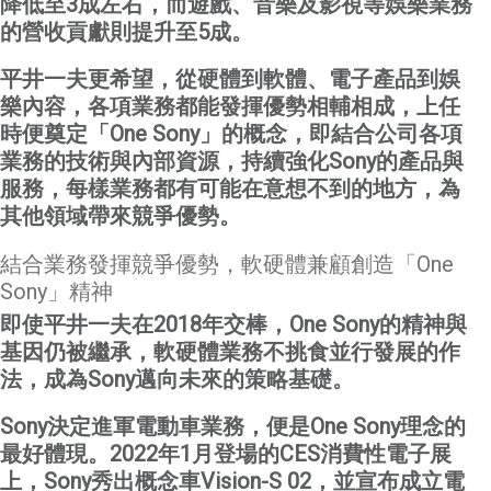
降低至
3
成左右，而遊戲、音樂及影視等娛樂業務
的營收貢獻則提升至
5
成。
平井一夫更希望，從硬體到軟體、電子產品到娛
樂內容，各項業務都能發揮優勢相輔相成，上任
時便奠定「
One Sony
」的概念，即結合公司各項
業務的技術與內部資源，持續強化
Sony
的產品與
服務，每樣業務都有可能在意想不到的地方，為
其他領域帶來競爭優勢。
結合業務發揮競爭優勢，軟硬體兼顧創造「One
Sony」精神
即使平井一夫在
2018
年交棒，
One Sony
的精神與
基因仍被繼承，軟硬體業務不挑食並行發展的作
法，成為
Sony
邁向未來的策略基礎。
Sony
決定進軍電動車業務，便是
One Sony
理念的
最好體現。
2022
年
1
月登場的
CES
消費性電子展
上，
Sony
秀出概念車
Vision-S 02
，並宣布成立電