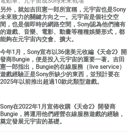
電動車、元宇宙成Sony未來戰場
另外，就如吉田憲一郎所宣稱，元宇宙也是
Sony
未來致力的關鍵方向之一。元宇宙是個社交空
間，也是個即時的網路空間，
Sony
認為他們擁有
的遊戲、音樂、電影、動畫等種種娛樂形式，都
能夠在元宇宙內交會、擴大。
今年
1
月，
Sony
宣布以
36
億美元收編《天命
2
》開
發商
Bungie
，便是投入元宇宙的重要一著。吉田
憲一郎指出，
Bungie
的在線服務（
live service
）
遊戲經驗正是
Sony
所缺少的東西，
並預計要在
2025
年以前推出超過
10
款此類型遊戲。
Sony
在
2022
年
1
月宣佈收購《天命
2
》開發商
Bungie
，將運用他們經營在線服務遊戲的經驗，
奠定發展元宇宙的基礎。