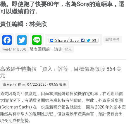
機。即使跑了快要
80
年，名為
Sony
的這輛車，還
可以繼續前行。
責任編輯：林美欣
Facebook
Twitter
Line
關於獲
閱讀更多
利破兆
發表回應前，請先
wei47 的 BLOG
登入
日圓的
第2家
日企！
高盛給予特斯拉「買入」評等，目標價為每股 864 美
Sony解
元
鎖成
由
wei47
在 三, 04/22/2020 - 09:55 發表
就，祕
訣竟在
過去因為高油價議題，因而掌握關鍵銷售契機的電動車，在近期油價
「不挑
大跌情況下，有消費者開始考慮其持有的價值。對此，外資高盛集團
食」？
(Goldman Sachs) 在一份最新研究報告就指出，因為 2020 年的基本面
雖然具有非常大的週期性挑戰，但就電動車產業而言，預計仍舊會出
現長期成長態勢。