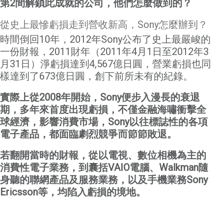
第
2
間解鎖此成就的公司，他們怎麼做到的？
從史上最慘虧損走到營收新高，Sony怎麼辦到？
時間倒回10年，2012年Sony公布了史上最嚴峻的
一份財報，2011財年（2011年4月1日至2012年3
月31日）淨虧損達到4,567億日圓，營業虧損也同
樣達到了673億日圓，創下前所未有的紀錄。
實際上從
2008
年開始，
Sony
便步入漫長的衰退
期，多年來首度出現虧損，不僅金融海嘯衝擊全
球經濟，影響消費市場，
Sony
以往標誌性的各項
電子產品，都面臨劇烈競爭而節節敗退。
若翻開當時的財報，從以電視、數位相機為主的
消費性電子業務，到囊括
VAIO
電腦、
Walkman
隨
身聽的聯網產品及服務業務，以及手機業務
Sony
Ericsson
等，均陷入虧損的境地。