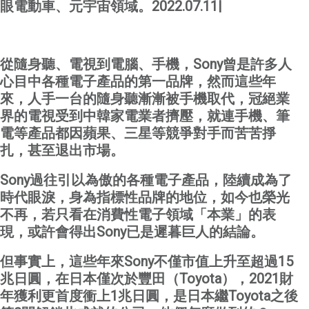
眼電動車、元宇宙領域。
2022.07.11|
從隨身聽、電視到電腦、手機，
Sony
曾是許多人
心目中各種電子產品的第一品牌，然而這些年
來，人手一台的隨身聽漸漸被手機取代，冠絕業
界的電視受到中韓家電業者擠壓，就連手機、筆
電等產品都因蘋果、三星等競爭對手而苦苦掙
扎，甚至退出市場。
Sony
過往引以為傲的各種電子產品，陸續成為了
時代眼淚，身為指標性品牌的地位，如今也榮光
不再，若只看在消費性電子領域「本業」的表
現，或許會得出
Sony
已是遲暮巨人的結論。
但事實上，
這些年來
Sony
不僅市值上升至超過
15
兆日圓，在日本僅次於豐田（
Toyota
），
2021
財
年獲利更首度衝上
1
兆日圓，是日本繼
Toyota
之後