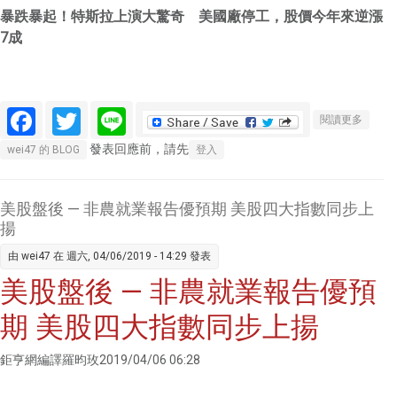
暴跌暴起！特斯拉上演大驚奇 美國廠停工，股價今年來逆漲
7成
Facebook
Twitter
Line
關於17
閱讀更多
年來都
發表回應前，請先
wei47 的 BLOG
登入
沒賺
錢、美
國廠因
美股盤後 — 非農就業報告優預期 美股四大指數同步上
疫情停
揚
工 特斯
由
wei47
在 週六, 04/06/2019 - 14:29 發表
拉憑什
美股盤後 — 非農就業報告優預
麼讓股
價逆勢
期 美股四大指數同步上揚
飆漲7
成？
鉅亨網編譯羅昀玫2019/04/06 06:28