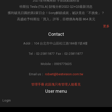
2021全球獨角獸 字節跳動躍榜首
特斯拉 Tesla (TSLA) 財報分析2022 Q2+Q3最新消息
獲利破兆日圓的第2家日企！Sony解鎖成就，祕訣竟在「不挑食」？
高盛給予特斯拉「買入」評等，目標價為每股 864 美元
更多
Contact
Addr：104 台北市中山區松江路184巷1號4樓
Tel：02-25811877 Fax：02-25811877
Mobile：0939775635
Email us：
robert@bestvision.com.tw
管理手冊 此區塊只有管理人能看見
User menu
Login