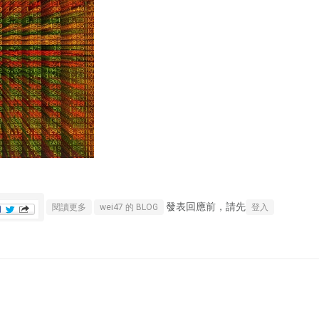
發表回應前，請先
關於高盛:未來一年這些股漲幅至少60% 另外這檔會翻倍
閱讀更多
wei47 的 BLOG
登入