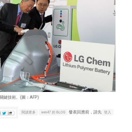
鍵技術。(圖：AFP)
發表回應前，請先
關於樂金化學收購杜邦「可溶式OLED」關鍵技術
閱讀更多
wei47 的 BLOG
登入