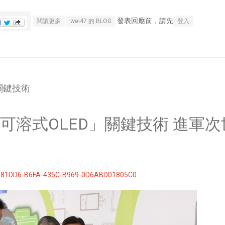
發表回應前，請先
關於力推NETFLIX!小摩:這價位超好入手
閱讀更多
wei47 的 BLOG
登入
關鍵技術
可溶式OLED」關鍵技術 進軍
981DD6-B6FA-435C-B969-0D6ABD01805C0