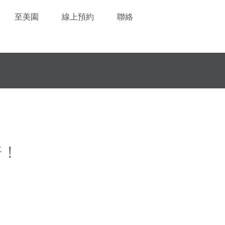
至美園
線上預約
聯絡
倍！