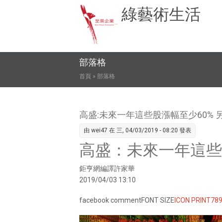
綠藝術生活
部落格
您在這裡
首頁
» 部落格
高盛:未來一年這些股漲幅至少60%
由
wei47
在 三, 04/03/2019 - 08:20 發表
高盛：未來一年這些
鉅亨網編譯許家華
2019/04/03 13:10
facebook commentFONT SIZE
ICON PRINT
78