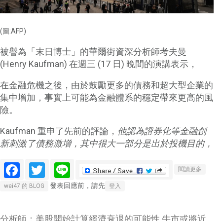
(圖:AFP)
被譽為「末日博士」的華爾街資深分析師考夫曼
(Henry Kaufman) 在週三 (17 日) 晚間的演講表示，
在金融危機之後，由於鼓勵更多的債務和超大型企業的
集中增加，事實上可能為金融體系的穩定帶來更高的風
險。
Kaufman 重申了先前的評論，
他認為證券化等金融創
新刺激了債務激增，其中很大一部分是出於投機目的，
Facebook
Twitter
Line
關於末
閱讀更多
士
發表回應前，請先
wei47 的 BLOG
登入
Kaufm
債務激
企業「
分析師：美股開始計算經濟衰退的可能性 牛市或將近