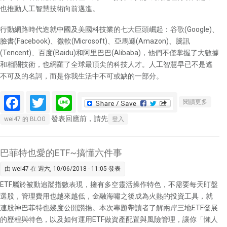
也推動人工智慧技術向前邁進。
行動網路時代造就中國及美國科技業的七大巨頭崛起：谷歌(Google)、
臉書(Facebook)、微軟(Microsoft)、亞馬遜(Amazon)、騰訊
(Tencent)、百度(Baidu)和阿里巴巴(Alibaba)，他們不僅掌握了大數據
和相關技術，也網羅了全球最頂尖的科技人才。人工智慧早已不是遙
不可及的名詞，而是你我生活中不可或缺的一部分。
Facebook
Twitter
Line
關於AI
閱讀更多
兵家必
發表回應前，請先
wei47 的 BLOG
登入
爭之地
巴菲特也愛的ETF~搞懂六件事
由
wei47
在 週六, 10/06/2018 - 11:05 發表
ETF屬於被動追蹤指數表現，擁有多空靈活操作特色，不需要每天盯盤
選股，管理費用也越來越低，金融海嘯之後成為火熱的投資工具，就
連股神巴菲特也幾度公開讚揚。本次專題帶讀者了解兩岸三地ETF發展
的歷程與特色，以及如何運用ETF做資產配置與風險管理，讓你「懶人