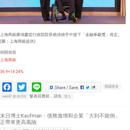
上海商銀榮鴻慶從行政院院長賴清德手中接下「金融奉獻獎」肯定。
(圖：上海商銀提供)
相關個股
上海商銀
36.9+14.24%
Facebook
Twitter
Line
關於
閱讀更多
〈人物
發表回應前，請先
wei47 的 BLOG
登入
側寫〉
上海商
銀董座
末日博士Kaufman：債務激增和企業「大到不能倒」
榮鴻慶
正帶來更高風險
見證兩