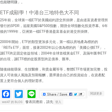
也能聰明賺」。
ETF成顯學！中港台三地特色大不同
25年前，全球第一檔ETF於美國紐約證交所掛牌，是由道富資產管理所
發行的SPDR，追蹤美國S&P500指數，開啓全球指數化投資序幕。6年
後的1999年，亞洲第一檔ETF香港盈富基金於港交所掛牌。
2000年開始，ETF的類型更加多元化，第一檔以房地產為標的的
「REITs ETF」面世，接著2002年以公債為標的的「美國公債ETF」，
讓ETF跨足固定收益領域；2004年全球首檔黃金ETF、及隔年匯率ETF
的出現，讓ETF標的從股票型跨足債券、匯率。
隨後綠能環保、生技醫療，和貴金屬等等，整體ETF市場更加完整，投
資人可依個人風險及預期報酬，選擇適合自己的投資組合，在資產配
置上更符合個人的理財需求。
Facebook
Twitter
Line
關於巴
閱讀更多
菲特也
發表回應前，請先
wei47 的 BLOG
登入
愛的
ETF~