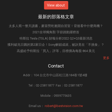
View about
最新的部落格文章
太多人窩一整天讀書，麥當勞乾脆開自習室！背後看中什麼商機？
2021全球獨角獸 字節跳動躍榜首
特斯拉 Tesla (TSLA) 財報分析2022 Q2+Q3最新消息
獲利破兆日圓的第2家日企！Sony解鎖成就，祕訣竟在「不挑食」？
高盛給予特斯拉「買入」評等，目標價為每股 864 美元
更多
Contact
Addr：104 台北市中山區松江路184巷1號4樓
Tel：02-25811877 Fax：02-25811877
Mobile：0939775635
Email us：
robert@bestvision.com.tw