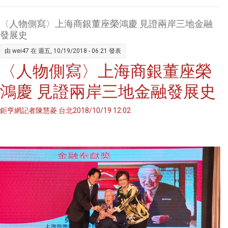
告：中
國已超
〈人物側寫〉上海商銀董座榮鴻慶 見證兩岸三地金融
越日本
發展史
躍居第
由
wei47
在 週五, 10/19/2018 - 06:21 發表
2名
〈人物側寫〉上海商銀董座榮
鴻慶 見證兩岸三地金融發展史
鉅亨網記者陳慧菱 台北2018/10/19 12:02