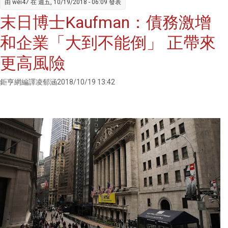
由
wei47
在 週五, 10/19/2018 - 06:09 發表
岸三地
末日博士Kaufman：債務激增
金融發
展史
和企業「大到不能倒」 正帶來
更高風險
鉅亨網編譯凌郁涵2018/10/19 13:42