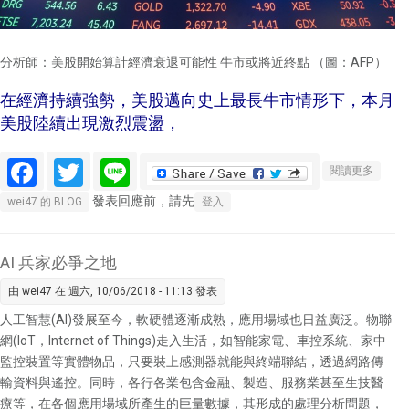
分析師：美股開始算計經濟衰退可能性 牛市或將近終點 （圖：AFP）
在經濟持續強勢，美股邁向史上最長牛市情形下，本月
美股陸續出現激烈震盪，
Facebook
Twitter
Line
關於分
閱讀更多
析師：
發表回應前，請先
wei47 的 BLOG
登入
美股開
始計算
經濟衰
AI 兵家必爭之地
退的可
由
wei47
在 週六, 10/06/2018 - 11:13 發表
能性 牛
市或將
人工智慧(AI)發展至今，軟硬體逐漸成熟，應用場域也日益廣泛。物聯
近終點
網(IoT，Internet of Things)走入生活，如智能家電、車控系統、家中
監控裝置等實體物品，只要裝上感測器就能與終端聯結，透過網路傳
輸資料與遙控。同時，各行各業包含金融、製造、服務業甚至生技醫
療等，在各個應用場域所產生的巨量數據，其形成的處理分析問題，