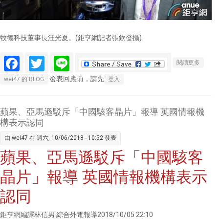
牧德科技董事長汪光夏。(鉅亨網記者張欽發攝)
Facebook
Twitter
Line
關於
閱讀更多
〈觀
發表回應前，請先
wei47 的 BLOG
登入
察〉
AOI設
備業嗅
蘋果、亞馬遜駁斥「中國駭客晶片」報導 英國情報機
出商機
構表示認同
擴張版
由
wei47
在 週六, 10/06/2018 - 10:52 發表
圖前進
蘋果、亞馬遜駁斥「中國駭客
半導體
領域
晶片」報導 英國情報機構表示
認同
鉅亨網編譯林信男 綜合外電報導2018/10/05 22:10