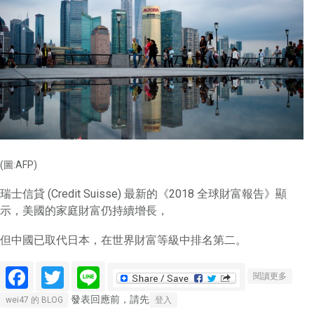
(圖:AFP)
瑞士信貸 (Credit Suisse) 最新的《2018 全球財富報告》顯
示，美國的家庭財富仍持續增長，
但中國已取代日本，在世界財富等級中排名第二。
Facebook
Twitter
Line
關於瑞
閱讀更多
信全球
發表回應前，請先
wei47 的 BLOG
登入
財富報