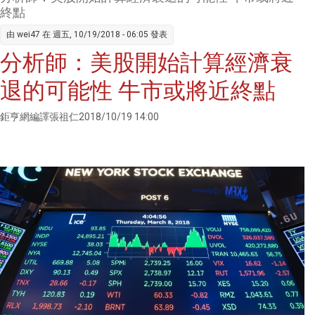
不能倒
終點
正帶來
由
wei47
在 週五, 10/19/2018 - 06:05 發表
風險
分析師：美股開始計算經濟衰
退的可能性 牛市或將近終點
鉅亨網編譯張祖仁2018/10/19 14:00