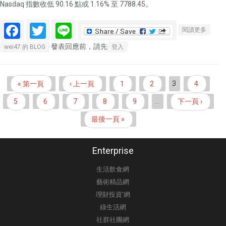
Nasdaq 指數收低 90.16 點或 1.16% 至 7788.45。
Facebook
Twitter
Line
關於美
閱讀更多
股盤後
發表回應前，請先
wei47 的 BLOG
登入
─殖利
率上升
道瓊收
頁面
« 第一頁
‹ 上一頁
1
2
3
4
低180
點 S&P
5
6
7
8
9
…
下一頁 ›
500創
最後一頁 »
一個月
最大單
週跌幅
Enterprise
生活飲食網
藝術精品網
理財投資'網
綠生活網
社群社團網