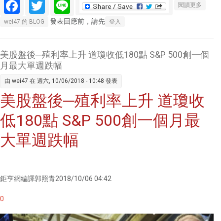
Facebook
Twitter
Line
關於蘋
閱讀更多
果、亞
發表回應前，請先
wei47 的 BLOG
登入
馬遜駁
斥「中
國駭客
美股盤後─殖利率上升 道瓊收低180點 S&P 500創一個
晶片」
月最大單週跌幅
報導 英
由
wei47
在 週六, 10/06/2018 - 10:48 發表
國情報
美股盤後─殖利率上升 道瓊收
機構表
示認同
低180點 S&P 500創一個月最
大單週跌幅
鉅亨網編譯郭照青2018/10/06 04:42
0