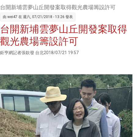
+比價
台開新埔雲夢山丘開發案取得觀光農場籌設許可
效應 周
由
wei47
在 週六, 07/21/2018 - 13:26 發表
線連二
台開新埔雲夢山丘開發案取得
紅創半
年新高
觀光農場籌設許可
鉅亨網記者張欽發 台北2018/07/21 19:57