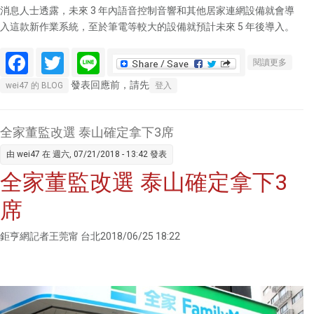
消息人士透露，未來 3 年內語音控制音響和其他居家連網設備就會導
入這款新作業系統，至於筆電等較大的設備就預計未來 5 年後導入。
Facebook
Twitter
Line
關於谷
閱讀更多
秘作業
發表回應前，請先
wei47 的 BLOG
登入
「Fuch
3年後
Andro
全家董監改選 泰山確定拿下3席
由
wei47
在 週六, 07/21/2018 - 13:42 發表
全家董監改選 泰山確定拿下3
席
鉅亨網記者王莞甯 台北2018/06/25 18:22