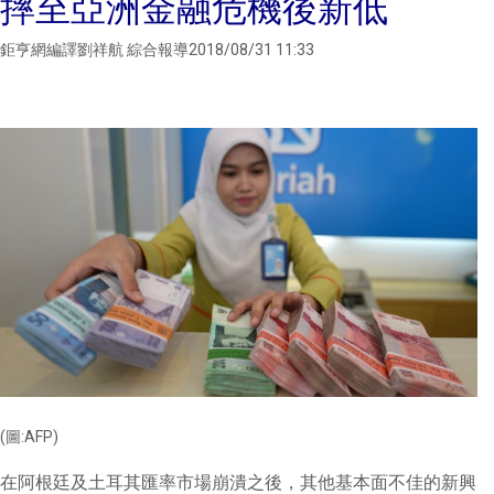
摔至亞洲金融危機後新低
鉅亨網編譯劉祥航 綜合報導2018/08/31 11:33
(圖:AFP)
在阿根廷及土耳其匯率市場崩潰之後，其他基本面不佳的新興