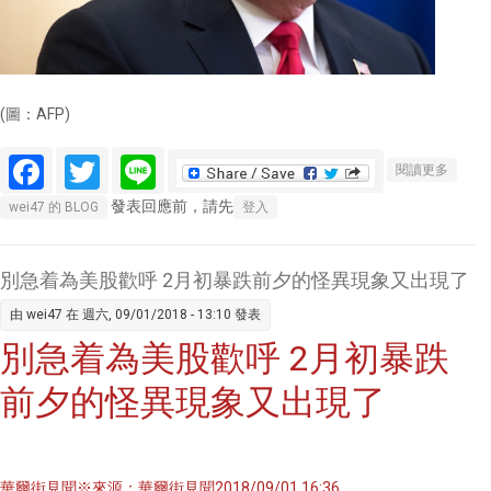
(圖：AFP)
Facebook
Twitter
Line
關於川
閱讀更多
普稅改
發表回應前，請先
wei47 的 BLOG
登入
後遺症
3000
億美元
別急着為美股歡呼 2月初暴跌前夕的怪異現象又出現了
的資金
由
wei47
在 週六, 09/01/2018 - 13:10 發表
缺口讓
別急着為美股歡呼 2月初暴跌
他和聯
準會互
前夕的怪異現象又出現了
懟
華爾街見聞※來源：華爾街見聞2018/09/01 16:36