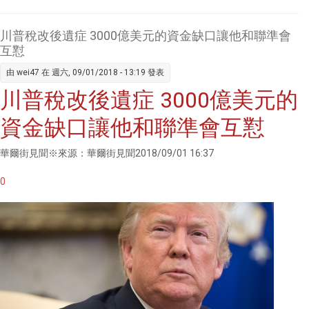
耳其里
拉崩跌
川普稅改後遺症 3000億美元的資金缺口讓他和聯準會
全球新
互懟
興市場
由
wei47
在 週六, 09/01/2018 - 13:19 發表
飽受壓
川普稅改後遺症 3000億美元的
力
資金缺口讓他和聯準會互懟
華爾街見聞※來源：華爾街見聞2018/09/01 16:37
0