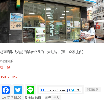
超商店取成為超商業者成長的一大動能。(圖：全家提供)
相關個股
統一超
358+2.58%
Facebook
Twitter
Line
關於熱
閱讀更多
門股－
發表回應前，請先
wei47 的 BLOG
登入
全家旺
季加持