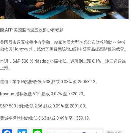
358+2
全家
191.5+
在統一
(2912-
圖:AFP 美國股市週五收盤少有變動
ELEVE
美國股市週五收盤少有變動，幾家美國大型企業公布財報強勁 -- 包括
首創超
微軟與 Honeywell，抵銷了川普總統增加對中國商品提高關稅的威脅。
售生啤
後，全
本週，S&P 500 與 Nasdaq 小幅收低。道瓊則上漲 0.1%，連三週週線
(5903-
上漲。
也不落
後，宣
道瓊工業平均指數收低 6.38 點或 0.03% 至 25058.12。
手啤酒
海尼根
Nasdaq 指數收低 5.10 點或 0.07% 至 7820.20。
題店，
一波將
S&P 500 指數收低 2.66 點或 0.09% 至 2801.83。
100 
費城半導體指數收低 6.63 點或 0.49% 至 1359.19。
舖，為
旺季再
長新動