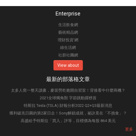
Enterprise
生活飲食網
藝術精品網
理財投資'網
綠生活網
社群社團網
View about
最新的部落格文章
太多人窩一整天讀書，麥當勞乾脆開自習室！背後看中什麼商機？
2021全球獨角獸 字節跳動躍榜首
特斯拉 Tesla (TSLA) 財報分析2022 Q2+Q3最新消息
獲利破兆日圓的第2家日企！Sony解鎖成就，祕訣竟在「不挑食」？
高盛給予特斯拉「買入」評等，目標價為每股 864 美元
更多