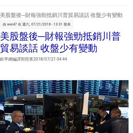
戰開打
攜海尼
美股盤後─財報強勁抵銷川普貿易談話 收盤少有變動
百家主
由
wei47
在 週六, 07/21/2018 - 13:31 發表
鉅亨網
美股盤後─財報強勁抵銷川普
王莞甯
2018/
貿易談話 收盤少有變動
15:23
攜手海
鉅亨網編譯郭照青2018/07/21 04:44
推出「
微醺主
店」。
全家提供
家攜手
根推出
日微醺
店」。
全家提供
關個股
超