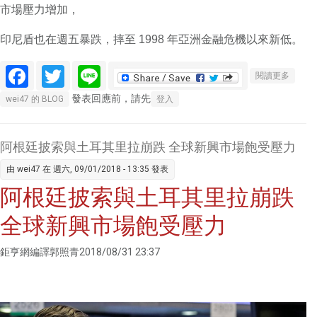
市場壓力增加，
印尼盾也在週五暴跌，摔至 1998 年亞洲金融危機以來新低。
Facebook
Twitter
Line
關於新
閱讀更多
興市場
發表回應前，請先
wei47 的 BLOG
登入
匯市危
機蔓延
印尼盾
阿根廷披索與土耳其里拉崩跌 全球新興市場飽受壓力
摔至亞
由
wei47
在 週六, 09/01/2018 - 13:35 發表
洲金融
阿根廷披索與土耳其里拉崩跌
危機後
新低
全球新興市場飽受壓力
鉅亨網編譯郭照青2018/08/31 23:37