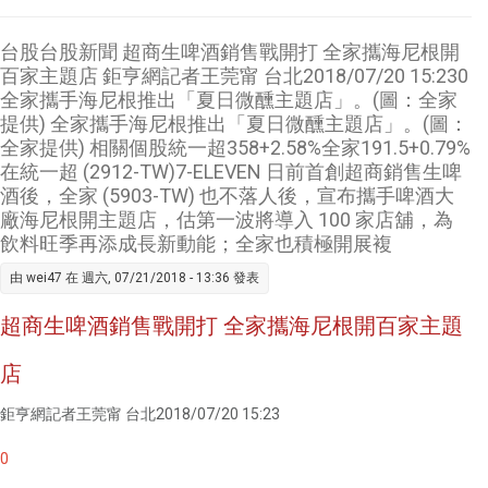
山確定
拿下3
台股台股新聞 超商生啤酒銷售戰開打 全家攜海尼根開
席
百家主題店 鉅亨網記者王莞甯 台北2018/07/20 15:230
全家攜手海尼根推出「夏日微醺主題店」。(圖：全家
提供) 全家攜手海尼根推出「夏日微醺主題店」。(圖：
全家提供) 相關個股統一超358+2.58%全家191.5+0.79%
在統一超 (2912-TW)7-ELEVEN 日前首創超商銷售生啤
酒後，全家 (5903-TW) 也不落人後，宣布攜手啤酒大
廠海尼根開主題店，估第一波將導入 100 家店舖，為
飲料旺季再添成長新動能；全家也積極開展複
由
wei47
在 週六, 07/21/2018 - 13:36 發表
超商生啤酒銷售戰開打 全家攜海尼根開百家主題
店
鉅亨網記者王莞甯 台北2018/07/20 15:23
0