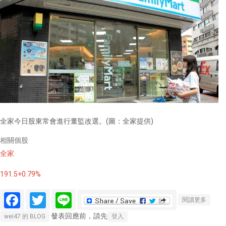
全家今日股東常會進行董監改選。(圖：全家提供)
相關個股
全家
191.5+0.79%
Facebook
Twitter
Line
關於全
閱讀更多
家董監
發表回應前，請先
wei47 的 BLOG
登入
改選 泰