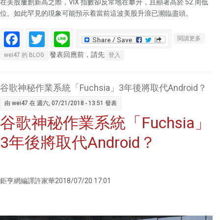
在美股屢創新高之際，VIX 指數卻反常地在攀升，且顯著高於 52 周低
位。如此罕見的現象可能預示着當前這波美股升浪已瀕臨盡頭。
Facebook
Twitter
Line
關於別
閱讀更多
急着為
發表回應前，請先
wei47 的 BLOG
登入
美股歡
呼 2月
初暴跌
谷歌神秘作業系統「Fuchsia」3年後將取代Android？
前夕的
由
wei47
在 週六, 07/21/2018 - 13:51 發表
怪異現
谷歌神秘作業系統「Fuchsia」
象又出
現了
3年後將取代Android？
鉅亨網編譯許家華2018/07/20 17:01