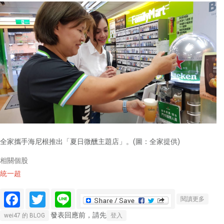
全家攜手海尼根推出「夏日微醺主題店」。(圖：全家提供)
相關個股
統一超
Facebook
Twitter
Line
關於 
閱讀更多
股新聞
發表回應前，請先
wei47 的 BLOG
登入
生啤酒