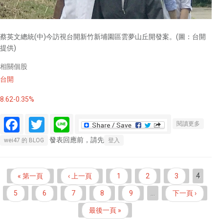
蔡英文總統(中)今訪視台開新竹新埔園區雲夢山丘開發案。(圖：台開
提供)
相關個股
台開
8.62-0.35%
Facebook
Twitter
Line
關於台
閱讀更多
開新埔
發表回應前，請先
wei47 的 BLOG
登入
雲夢山
丘開發
案取得
頁面
« 第一頁
‹ 上一頁
1
2
3
4
觀光農
場籌設
5
6
7
8
9
…
下一頁 ›
許可
最後一頁 »