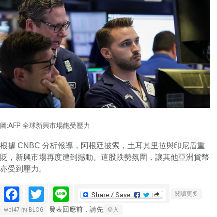
圖:AFP 全球新興市場飽受壓力
根據 CNBC 分析報導，阿根廷披索，土耳其里拉與印尼盾重
貶，新興市場再度遭到撼動。這股跌勢氛圍，讓其他亞洲貨幣
亦受到壓力。
Facebook
Twitter
Line
關於阿
閱讀更多
根廷披
發表回應前，請先
wei47 的 BLOG
登入
索與土