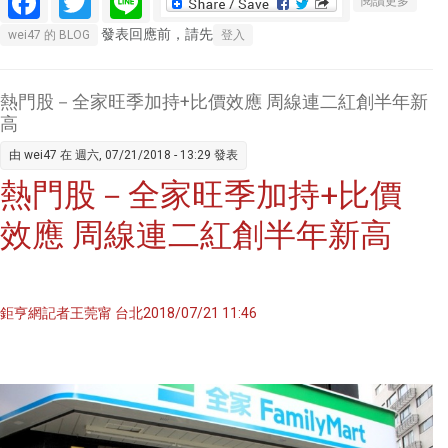
Facebook
Twitter
Line
關於美
閱讀更多
全家也
股盤後
發表回應前，請先
wei47 的 BLOG
登入
開展複
─財報
強勁抵
銷川普
熱門股－全家旺季加持+比價效應 周線連二紅創半年新
貿易談
高
話 收盤
由
wei47
在 週六, 07/21/2018 - 13:29 發表
少有變
熱門股－全家旺季加持+比價
動
效應 周線連二紅創半年新高
鉅亨網記者王莞甯 台北2018/07/21 11:46