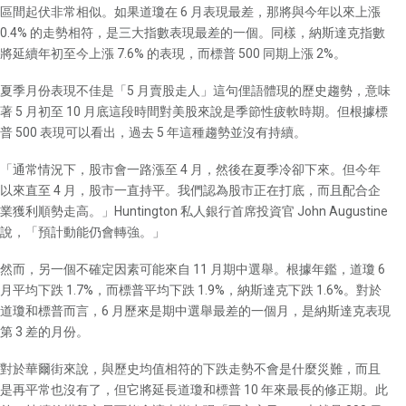
區間起伏非常相似。如果道瓊在 6 月表現最差，那將與今年以來上漲
0.4% 的走勢相符，是三大指數表現最差的一個。同樣，納斯達克指數
將延續年初至今上漲 7.6% 的表現，而標普 500 同期上漲 2%。
夏季月份表現不佳是「5 月賣股走人」這句俚語體現的歷史趨勢，意味
著 5 月初至 10 月底這段時間對美股來說是季節性疲軟時期。但根據標
普 500 表現可以看出，過去 5 年這種趨勢並沒有持續。
「通常情況下，股市會一路漲至 4 月，然後在夏季冷卻下來。但今年
以來直至 4 月，股市一直持平。我們認為股市正在打底，而且配合企
業獲利順勢走高。」Huntington 私人銀行首席投資官 John Augustine
說，「預計動能仍會轉強。」
然而，另一個不確定因素可能來自 11 月期中選舉。根據年鑑，道瓊 6
月平均下跌 1.7%，而標普平均下跌 1.9%，納斯達克下跌 1.6%。對於
道瓊和標普而言，6 月歷來是期中選舉最差的一個月，是納斯達克表現
第 3 差的月份。
對於華爾街來說，與歷史均值相符的下跌走勢不會是什麼災難，而且
是再平常也沒有了，但它將延長道瓊和標普 10 年來最長的修正期。此