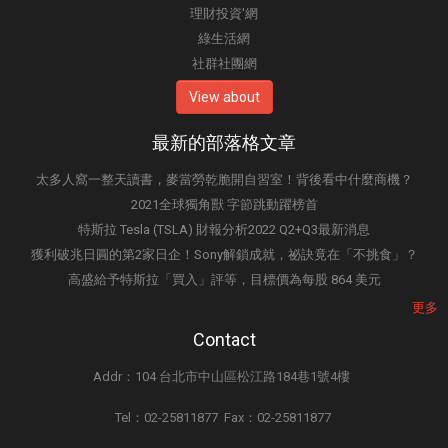
理財投資'網
綠生活網
社群社團網
View about
最新的部落格文章
太多人窩一整天讀書，麥當勞乾脆開自習室！背後看中什麼商機？
2021全球獨角獸 字節跳動躍榜首
特斯拉 Tesla (TSLA) 財報分析2022 Q2+Q3最新消息
獲利破兆日圓的第2家日企！Sony解鎖成就，祕訣竟在「不挑食」？
高盛給予特斯拉「買入」評等，目標價為每股 864 美元
更多
Contact
Addr：104 台北市中山區松江路184巷1號4樓
Tel：02-25811877 Fax：02-25811877