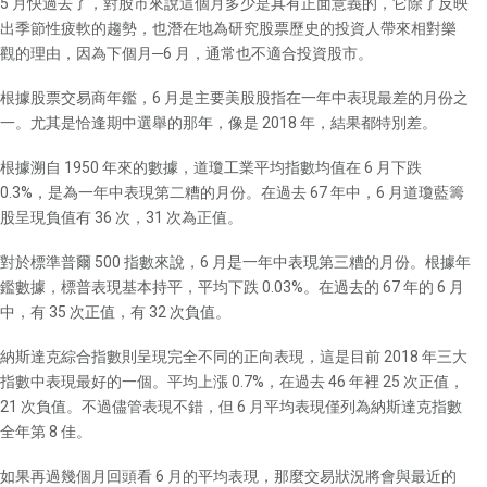
5 月快過去了，對股市來說這個月多少是具有正面意義的，它除了反映
出季節性疲軟的趨勢，也潛在地為研究股票歷史的投資人帶來相對樂
觀的理由，因為下個月─6 月，通常也不適合投資股市。
根據股票交易商年鑑，6 月是主要美股股指在一年中表現最差的月份之
一。尤其是恰逢期中選舉的那年，像是 2018 年，結果都特別差。
根據溯自 1950 年來的數據，道瓊工業平均指數均值在 6 月下跌
0.3%，是為一年中表現第二糟的月份。在過去 67 年中，6 月道瓊藍籌
股呈現負值有 36 次，31 次為正值。
對於標準普爾 500 指數來說，6 月是一年中表現第三糟的月份。根據年
鑑數據，標普表現基本持平，平均下跌 0.03%。在過去的 67 年的 6 月
中，有 35 次正值，有 32 次負值。
納斯達克綜合指數則呈現完全不同的正向表現，這是目前 2018 年三大
指數中表現最好的一個。平均上漲 0.7%，在過去 46 年裡 25 次正值，
21 次負值。不過儘管表現不錯，但 6 月平均表現僅列為納斯達克指數
全年第 8 佳。
如果再過幾個月回頭看 6 月的平均表現，那麼交易狀況將會與最近的