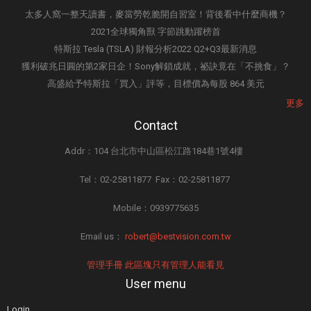
太多人窩一整天讀書，麥當勞乾脆開自習室！背後看中什麼商機？
2021全球獨角獸 字節跳動躍榜首
特斯拉 Tesla (TSLA) 財報分析2022 Q2+Q3最新消息
獲利破兆日圓的第2家日企！Sony解鎖成就，祕訣竟在「不挑食」？
高盛給予特斯拉「買入」評等，目標價為每股 864 美元
更多
Contact
Addr：104 台北市中山區松江路184巷1號4樓
Tel：02-25811877 Fax：02-25811877
Mobile：0939775635
Email us：
robert@bestvision.com.tw
管理手冊 此區塊只有管理人能看見
User menu
Login