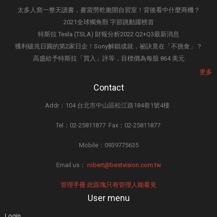
太多人窩一整天讀書，麥當勞乾脆開自習室！背後看中什麼商機？
2021全球獨角獸 字節跳動躍榜首
特斯拉 Tesla (TSLA) 財報分析2022 Q2+Q3最新消息
獲利破兆日圓的第2家日企！Sony解鎖成就，祕訣竟在「不挑食」？
高盛給予特斯拉「買入」評等，目標價為每股 864 美元
更多
Contact
Addr：104 台北市中山區松江路184巷1號4樓
Tel：02-25811877 Fax：02-25811877
Mobile：0939775635
Email us：
robert@bestvision.com.tw
管理手冊 此區塊只有管理人能看見
User menu
Login