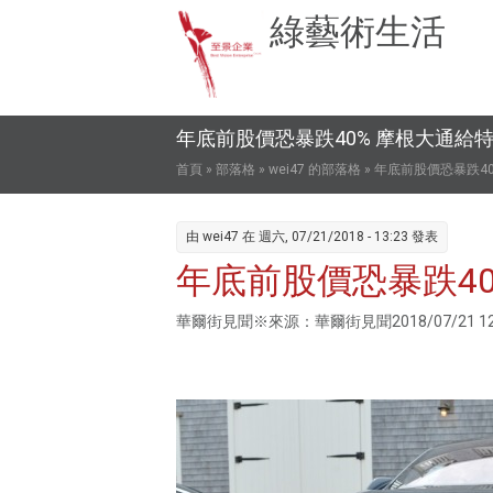
綠藝術生活
年底前股價恐暴跌40% 摩根大通給
您在這裡
首頁
»
部落格
»
wei47 的部落格
» 年底前股價恐暴跌4
由
wei47
在 週六, 07/21/2018 - 13:23 發表
年底前股價恐暴跌4
華爾街見聞※來源：華爾街見聞2018/07/21 12