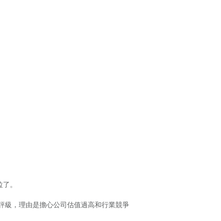
拉了。
出）評級，理由是擔心公司估值過高和行業競爭