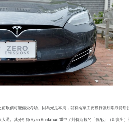
在此之前股價可能備受考驗。因為光是本周，就有兩家主要投行強烈唱衰特斯
通。其分析師 Ryan Brinkman 重申了對特斯拉的「低配」（即賣