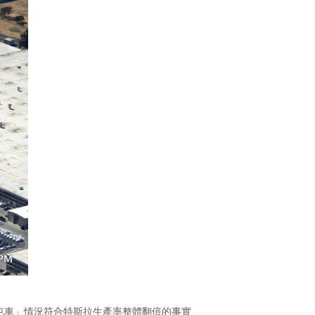
屯車」情況符合特斯拉生產率整體翻倍的事實