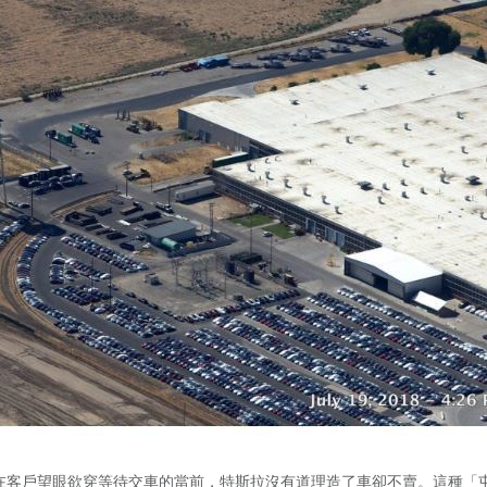
在客戶望眼欲穿等待交車的當前，特斯拉沒有道理造了車卻不賣。這種「