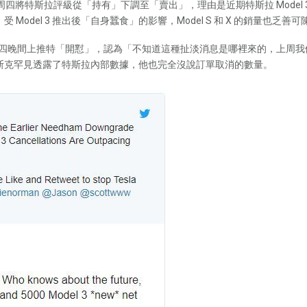
Co 周四將特斯拉評級從「持有」下調至「賣出」，理由是近期特斯拉 Model
受 Model 3 推出後「自身蠶食」的影響，Model S 和 X 的銷量也乏善可
間上推特「開懟」，認為「不知道這種扯淡消息是哪裡來的，上周我們有超過 2000 
斯克罕見透露了特斯拉內部數據，他也完全沒說訂單取消的數量。