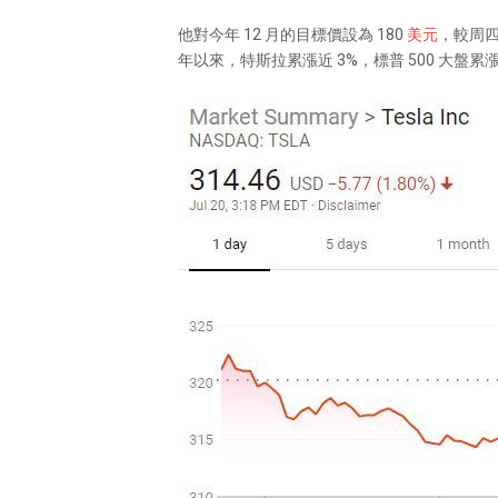
他對今年 12 月的目標價設為 180
美元
，較周四
年以來，特斯拉累漲近 3%，標普 500 大盤累漲