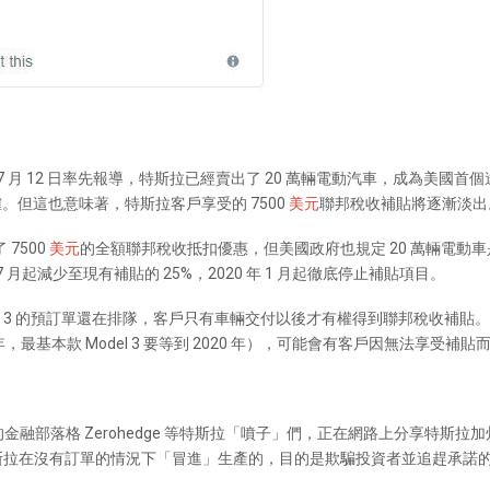
 在 7 月 12 日率先報導，特斯拉已經賣出了 20 萬輛電動汽車，成為美
消息準確。但這也意味著，特斯拉客戶享受的 7500
美元
聯邦稅收補貼將逐漸淡出
7500
美元
的全額聯邦稅收抵扣優惠，但美國政府也規定 20 萬輛電動車是補
起減少至現有補貼的 25%，2020 年 1 月起徹底停止補貼項目。
Model 3 的預訂單還在排隊，客戶只有車輛交付以後才有權得到聯邦稅收補貼。
到一年，最基本款 Model 3 要等到 2020 年），可能會有客戶因無法享受補貼
的金融部落格 Zerohedge 等特斯拉「噴子」們，正在網路上分享特斯拉加州
是特斯拉在沒有訂單的情況下「冒進」生產的，目的是欺騙投資者並追趕承諾