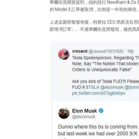
華爾街見聞曾提到，紐約投行 Needham & 
的 Model 3 訂單被取消，比例是一年前的兩倍。
上述這篇研報發布後，特斯拉 CEO 馬斯克在周四晚
新增凈訂單」。不過華爾街見聞發現，雖然馬