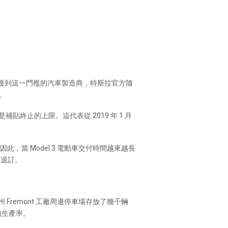
國首個達到這一門檻的汽車製造商，特斯拉官方隨
。
貼終止的上限。這代表從 2019 年 1 月
因此，當 Model 3 電動車交付時間越來越長
而退訂。
 Fremont 工廠周邊停車場存放了幾千輛
的生產率。