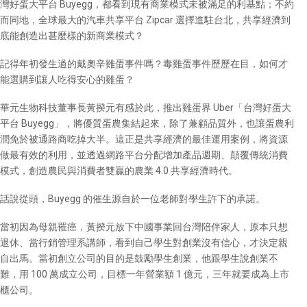
灣好蛋大平台 Buyegg，都看到現有商業模式未被滿足的利基點；不約
而同地，全球最大的汽車共享平台 Zipcar 選擇進駐台北，共享經濟到
底能創造出甚麼樣的新商業模式？
記得年初發生過的戴奧辛雞蛋事件嗎？毒雞蛋事件歷歷在目，如何才
能選購到讓人吃得安心的雞蛋？
華元生物科技董事長黃揆元有感於此，推出雞蛋界 Uber「台灣好蛋大
平台 Buyegg」，將優質蛋農集結起來，除了兼顧品質外，也讓蛋農利
潤免於被通路商吃掉大半。這正是共享經濟的最佳運用案例，將資源
做最有效的利用，並透過網路平台分配增加產品週期、顛覆傳統消費
模式，創造農民與消費者雙贏的農業 4.0 共享經濟時代。
話說從頭，Buyegg 的催生源自於一位老師對學生許下的承諾。
當初因為母親罹癌，黃揆元放下中國事業回台灣陪伴家人，原本只想
退休、當行銷管理系講師，看到自己學生對創業沒有信心，才決定親
自出馬。當初創立公司的目的是鼓勵學生創業，他跟學生說創業不
難，用 100 萬成立公司，目標一年營業額 1 億元，三年就要成為上市
櫃公司。