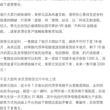
線下虛實整合。
進行大眾行銷推廣時，黃揆元認為有趣互動、透明安心看得見是有利
推廣的關鍵，打算將「虛擬」與「實體」結合，以「科技互動遊戲」
切入。華元生技預計建構類似寶可夢的 VR 遊戲「FUN GG 放雞遊
戲」，讓更多潛在客戶接觸食農教育知識。
黃揆元並提到，一隻雞從 7 個月大開始下蛋，雖然平均可下蛋 18 個
月，為求品質，好華雞代理孕母雞僅讓預購者買前 8 個月。剩下 10 個
月的蛋以及老母雞則可做其他用途，包括雞精、蛋捲、鈣片或面膜，
一隻雞從頭到尾都可以利用，算一算除了預購 8 個月收取 1200 元，其
他用途還可以將價值極大化，黃揆元笑說算下來，未來一隻可賺 2200
元！
不是大盤商 創意賣雞蛋也可年收上億
黃揆元指出，從今年 1 月推出的代理孕母雞平台賣雞蛋開始，走到現
在的 Buyegg，都是一步一腳印。台灣市場一天需求兩千萬顆蛋，目前
華元生技一天可賣出 31 萬顆，其中包括代理孕母雞蛋兩萬九千多顆。
銷售方式包括線上平台與線下實體店面如早餐店、餐廳等，目前營業
額五千多萬元。