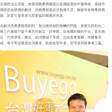
這個想法出現後，他發現雞農將雞蛋以低價販賣給中盤商後，最後市
價卻是收購價的數倍，但雞農卻還必須負擔天災、雞瘟等各種養殖風
險，於是引發黃揆元想要協助雞農的初衷。
為解決蛋農遭盤商剝削、無法獲得相對報酬的問題，黃揆元與彰化二
林三代養雞戶翟子睿共同創立「好華雞」這個屬於雞的平台，首先推
出「代理孕母」概念，由消費端下單後、交由蛋農養雞，待雞隻長
成，每月寄送雞蛋給消費者，盼創造契作者、管理者與牧養者三贏。