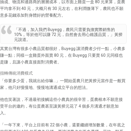
抽成、物流和通路商的層層成本，以市面上雞蛋一盒 80 元來算，蛋農
平均拿不到 40 元，大概只有 30 元左右，在利潤微薄下，農民也不願
意多花錢添加對身體好的營養配方。
「不過，加入我們 Buyegg，農民只需要負擔實際銷售的
10%，等於他可以賺 72 元，自然會去用心維護品質，」黃揆
元說道。
其實台灣有很多小農品質都很好，Buyegg 讓消費者少付一點，小農多
賺一點；同樣一盒雞蛋外面賣 80 元，在 Buyegg 只要賣 60 元同樣也
是賺，且讓小農直接面對消費者。
扭轉傳統消費模式
「你要多少蛋，我就出給你嘛…」一開始蛋農只把黃揆元當作是一般買
家，他只好慢慢地、慢慢地溝通成立平台的想法。
他也笑著說，不過最初接觸這些小農真的很辛苦，蛋農根本不願意接
受平台的邀約，有位蛋農甚至讓黃揆元花了 4 個多月溝通才願意加
入。
「一年下來，平台上目前有 22 個小農，還要繼續增加數量，在年底之