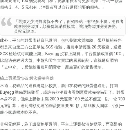
前我要達到 100 個蛋農為目標，要讓消費者有更多選擇，平均一顆蛋
價格 3、4、5 元都有，消費者可以自行選擇想要的價格。」
「選擇太少消費者就不去了，但如果站上有很多小農，消費者
就會慢慢習慣，顛覆傳統消費模式，讓消費習慣慢慢改變。」
黃揆元說道。
此外，平台的雞蛋產銷資訊透明，包括養雞水質檢驗、蛋品檢驗報告
都是來自第三方公正單位 SGS 檢驗，蛋農申請經過 20 天審查，通過
SGS 檢驗核可就能上架。Buyegg 沒有上架費，平台僅抽成售價 10%，
比起過去經過大盤、中盤和零售大買場的層層剝削，這就是所謂的
「去中介」，反饋給蛋農和消費者，產生更好的銷售機制。
線上買蛋最怕破 解決運輸痛點
不過，易碎品的運費總是比較貴，套用在易破的雞蛋也適用。打開
Buyegg 準備選購雞蛋，或許有些消費者看到運費就先被嚇到了。雞蛋
本身不貴，但線上購物未滿 2000 元運費 180 元並不便宜，以一盒 700
元來計算，達到滿額免運的雞蛋數量要 90 顆，除非揪人團購，否則一
般小家庭根本吃不完。
黃揆元解釋，為了讓價格更透明，平台上運費都清楚標示，而高昂的