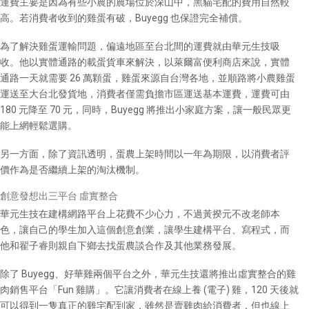
運費主要是因為有些小農的農場位於深山中，黑貓宅配的費用自然較
高。若消費者收到的雞蛋有破，Buyegg 也保證完全補償。
為了解決雞蛋運輸問題，偏遠地區至台北間的運費就由華元生技吸
收。他以實體通路的載蛋貨車來解決，以萊爾富便利商店來說，實體
通路一天就需要 26 萬顆蛋，雞蛋來源自台灣各地，並順路將小農雞蛋
運送至大台北發貨地，消費者僅需負擔市區運送基本運費，運費可由
180 元降至 70 元，同時，Buyegg 將推出小家庭方案，讓一般民眾更
能上網輕鬆選購。
另一方面，除了資訊透明，蛋農上架時間以一年為期限，以消費者評
價作為是否繼續上架的淘汰機制。
創意發想出三平台 虛實整合
華元生技在建構網路平台上花費不少心力，不過黃揆元不改老師本
色，讓自己的學生加入這個創意創業，讓學生建構平台、寫程式，而
他和翟子睿則親自下鄉去找蛋農談合作及其他業務發展。
除了 Buyegg、好華雞兩個平台之外，華元生技還將推出虛實整合的雞
肉銷售平台「Fun 雞購」。它讓消費者在線上養 (電子) 雞，120 天後就
可以得到一隻真正的雞宅配到家，雖然是賣雞肉給消費者，但也線上