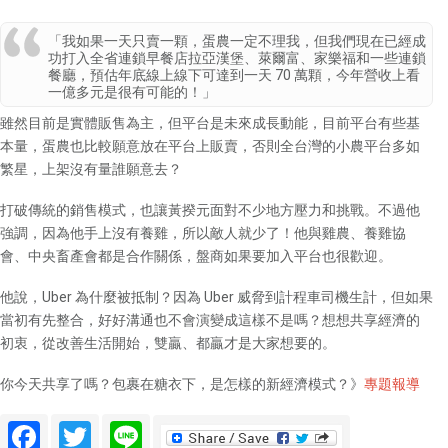
「我如果一天只賣一顆，蛋農一定不理我，但我們現在已經成
功打入全省連鎖早餐店拉亞漢堡、萊爾富、家樂福和一些連鎖
餐廳，預估年底線上線下可達到一天 70 萬顆，今年營收上看
一億多元是很有可能的！」
雖然目前是實體販售為主，但平台是未來成長動能，目前平台有些基
本量，蛋農也比較願意放在平台上販賣，否則全台灣的小農平台多如
繁星，上架沒有量誰願意去？
打破傳統的銷售模式，也讓黃揆元面對不少地方壓力和挑戰。不過他
強調，因為他手上沒有養雞，所以敵人就少了！他與雞農、養雞協
會、中央畜產會都是合作關係，盤商如果要加入平台也很歡迎。
他說，Uber 為什麼被抵制？因為 Uber 威脅到計程車司機生計，但如果
當初有先整合，好好溝通也不會演變成這樣不是嗎？想想共享經濟的
初衷，從改善生活開始，雙贏、都贏才是大家想要的。
你今天共享了嗎？包裹在糖衣下，是怎樣的新經濟模式？》
專題報導
Facebook
Twitter
Line