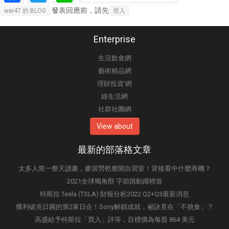
發表回應前，請先
wei47 的 BLOG
登入
Enterprise
生活飲食網
藝術精品網
理財投資'網
綠生活網
社群社團網
View about
最新的部落格文章
太多人窩一整天讀書，麥當勞乾脆開自習室！背後看中什麼商機？
2021全球獨角獸 字節跳動躍榜首
特斯拉 Tesla (TSLA) 財報分析2022 Q2+Q3最新消息
獲利破兆日圓的第2家日企！Sony解鎖成就，祕訣竟在「不挑食」？
高盛給予特斯拉「買入」評等，目標價為每股 864 美元