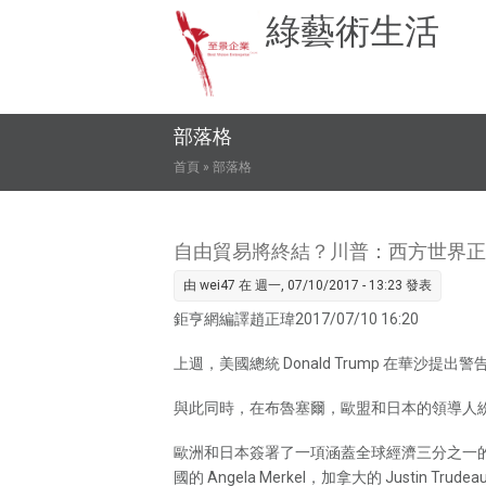
綠藝術生活
部落格
您在這裡
首頁
» 部落格
自由貿易將終結？川普：西方世界正
由
wei47
在 週一, 07/10/2017 - 13:23 發表
鉅亨網編譯趙正瑋2017/07/10 16:20
上週，美國總統 Donald Trump 在華沙
與此同時，在布魯塞爾，歐盟和日本的領導人紛紛舉
歐洲和日本簽署了一項涵蓋全球經濟三分之一的
國的 Angela Merkel，加拿大的 Justin 