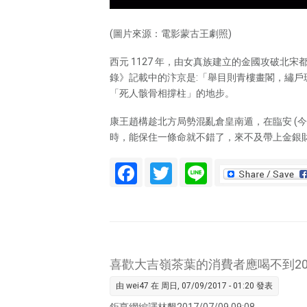
(圖片來源：電影蒙古王劇照)
西元 1127 年，由女真族建立的金國攻破北
錄》記載中的汴京是:「舉目則青樓畫閣，繡
「死人骸骨相撐柱」的地步。
康王趙構趁北方局勢混亂倉皇南遁，在臨安 (
時，能保住一條命就不錯了，來不及帶上金銀財
Facebook
Twitter
Line
喜歡大吉嶺茶葉的消費者應喝不到20
由
wei47
在 周日, 07/09/2017 - 01:20 發表
鉅亨網編譯林懇2017/07/09 09:08