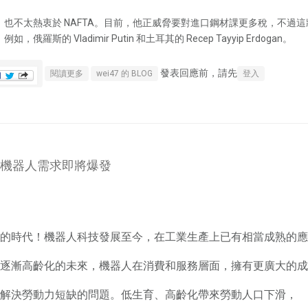
也不太熱衷於 NAFTA。目前，他正威脅要對進口鋼材課更多稅，不過
 Vladimir Putin 和土耳其的 Recep Tayyip Erdogan。
發表回應前，請先
關於自由貿易將終結？川普：西方世界正面臨生死存亡關頭！
閱讀更多
wei47 的 BLOG
登入
機器人需求即將爆發
的時代！機器人科技發展至今，在工業生產上已有相當成熟的應
逐漸高齡化的未來，機器人在消費和服務層面，擁有更廣大的成
解決勞動力短缺的問題。低生育、高齡化帶來勞動人口下滑，