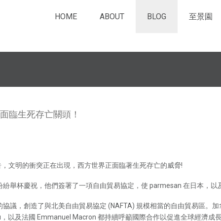
HOME
ABOUT
BLOG
至景園
面臨生死存亡關頭！
提出警告，文明的衝突正在出現，西方世界正面臨著生死存亡的威脅!
杯慶祝，他們簽署了一項自由貿易協定，使 parmesan 在日本，以及 
協議，創造了與北美自由貿易協定 (NAFTA) 規模相當的自由貿易區。
Trudeau，以及法國 Emmanuel Macron 都持續呼籲國際合作以促進全球經濟成