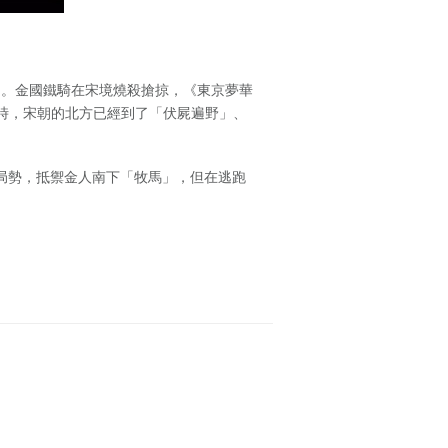
金國。金國鐵騎在宋境燒殺搶掠，《東京夢華
時，宋朝的北方已經到了「伏屍遍野」、
定局勢，抵禦金人南下「牧馬」，但在逃跑
貨幣的背後飄出絲絲血腥味！