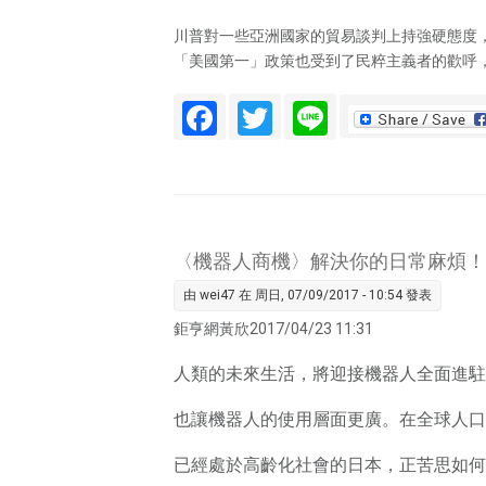
川普對一些亞洲國家的貿易談判上持強硬態度，
「美國第一」政策也受到了民粹主義者的歡呼，例如，俄羅斯的
Facebook
Twitter
Line
〈機器人商機〉解決你的日常麻煩！
由
wei47
在 周日, 07/09/2017 - 10:54 發表
鉅亨網黃欣2017/04/23 11:31
人類的未來生活，將迎接機器人全面進駐
也讓機器人的使用層面更廣。在全球人口
已經處於高齡化社會的日本，正苦思如何