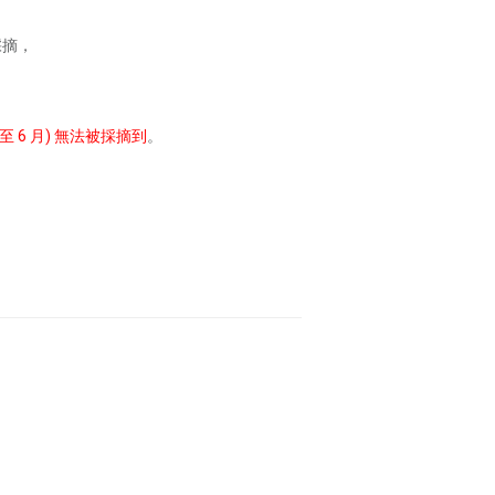
採摘，
 6 月) 無法被採摘到
。