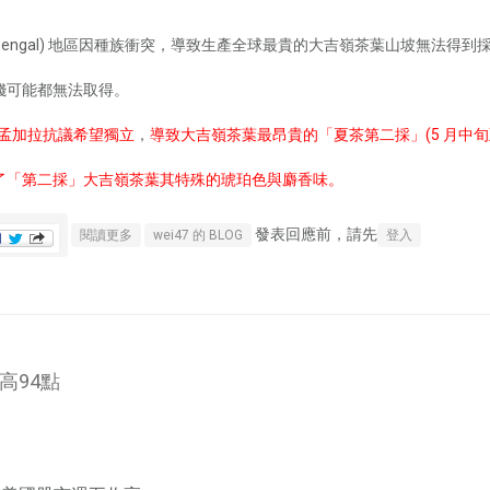
 Bengal) 地區因種族衝突，導致生產全球最貴的大吉嶺茶葉山坡無法得到
錢可能都無法取得。
在西孟加拉抗議希望獨立
，
導致大吉嶺茶葉最昂貴的「夏茶第二採」(5 月中旬至
了「第二採」大吉嶺茶葉其特殊的琥珀色與麝香味。
發表回應前，請先
關於喜歡大吉嶺茶葉的消費者應喝不到2017年第二採了！
閱讀更多
wei47 的 BLOG
登入
高94點