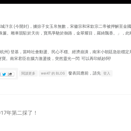
宋都城汴京 (今開封)，擄掠子女玉帛無數，宋徽宗和宋欽宗二帝被押解至
戶珠簾。雕車競駐於天街，寶馬爭馳於御路，金翠耀目，羅綺飄香。」，此
今杭州) 登基，當時社會動盪、民心不穩、經濟崩潰，南宋小朝廷急欲穩
寶。南宋君臣在腦力激盪後，突然靈光一閃: 可以再印紙鈔阿!
發表回應前，請先
關於《正瑋的歷史私塾》宋、金、蒙古生死交熾的滅國之戰 
閱讀更多
wei47 的 BLOG
登入
17年第二採了！