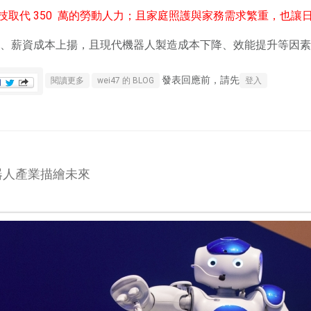
科技取代 350 萬的勞動人力；且家庭照護與家務需求繁重，也讓
、薪資成本上揚，且現代機器人製造成本下降、效能提升等因素
發表回應前，請先
關於〈機器人商機〉解決你的日常麻煩！機器人需求即將爆發
閱讀更多
wei47 的 BLOG
登入
器人產業描繪未來