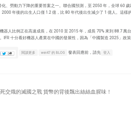
勞動力下降的重要答案之一。聯合國預測，至 2050 年，全球 60 歲以
00 年後的出生人口僅 1.2 億，比 80 年代後出生減少了 1 億人
器人比例正在高速成長，在 2010 至 2015 年，成長 70% 來到 88.7
市場。IFR 十分看好機器人產業在中國的發展性，因為「中國製造 2025
發表回應前，請先
關於〈機器人商機〉從產線進入生活 機器人產業描繪未來
閱讀更多
wei47 的 BLOG
登入
死交熾的滅國之戰 貨幣的背後飄出絲絲血腥味！