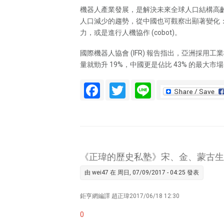
機器人產業發展，是解決未來全球人口結構高齡化、
人口減少的趨勢，從中國也可觀察出顯著變化：20
力，或是進行人機協作 (cobot)。
國際機器人協會 (IFR) 報告指出，亞洲採用工業機
量就勁升 19%，中國更是佔比 43% 的最大
Facebook
Twitter
Line
《正瑋的歷史私塾》宋、金、蒙古生
由
wei47
在 周日, 07/09/2017 - 04:25 發表
鉅亨網編譯 趙正瑋2017/06/18 12:30
0