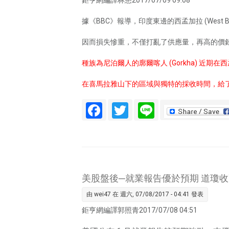
據《BBC》報導，印度東邊的西孟加拉 (West
因而損失慘重，不僅打亂了供應量，再高的價
種族為尼泊爾人的廓爾喀人 (Gorkha) 近期
在喜馬拉雅山下的區域與獨特的採收時間，給
Facebook
Twitter
Line
美股盤後─就業報告優於預期 道瓊收
由
wei47
在 週六, 07/08/2017 - 04:41 發表
鉅亨網編譯郭照青2017/07/08 04:51