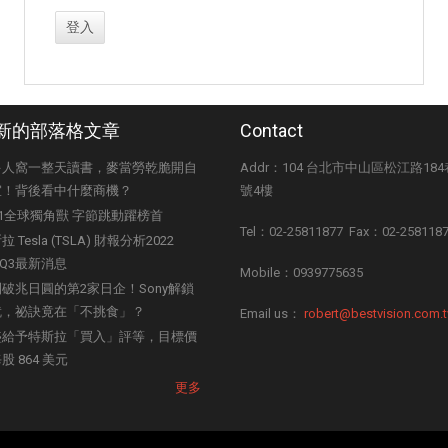
新的部落格文章
Contact
多人窩一整天讀書，麥當勞乾脆開自
Addr：104 台北市中山區松江路184
室！背後看中什麼商機？
號4樓
21全球獨角獸 字節跳動躍榜首
Tel：02-25811877 Fax：02-258118
 Tesla (TSLA) 財報分析2022
+Q3最新消息
Mobile：0939775635
破兆日圓的第2家日企！Sony解鎖
就，祕訣竟在「不挑食」？
Email us：
robert@bestvision.com.
盛給予特斯拉「買入」評等，目標價
股 864 美元
更多