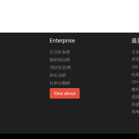
Enterprise
最
生活飲食網
太
習
藝術精品網
20
理財投資'網
特斯拉
綠生活網
Q2
社群社團網
獲利
View about
成
高
為每