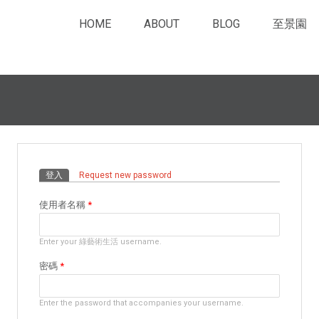
HOME
ABOUT
BLOG
至景園
主要索引標籤
登入
(作用中頁籤)
Request new password
使用者名稱
*
Enter your 綠藝術生活 username.
密碼
*
Enter the password that accompanies your username.