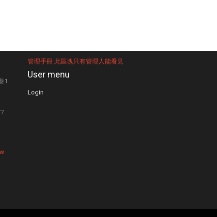
管理手冊 此區塊只有管理人能看見
User menu
巷1
Login
77
tw